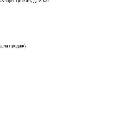
л.Клары Цеткин, д.18 к.6
дела продаж)